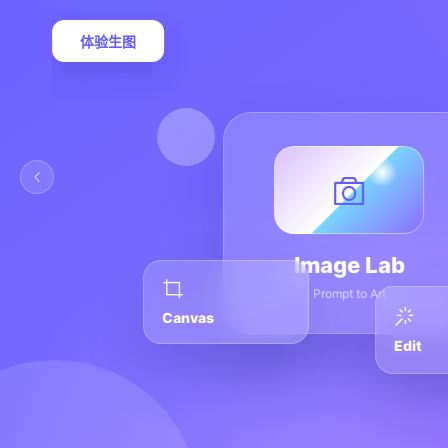
体验生图
Image Lab
Prompt to Art
Canvas
Edit