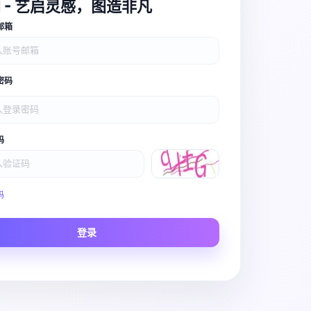
I - 艺启灵感，图造非凡
邮箱
密码
码
Video Pro
码
Story to Clip
登录
Scene