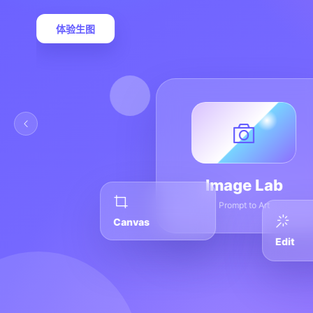
体验生图
Image Lab
Prompt to Art
Canvas
Edit