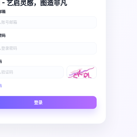
I - 艺启灵感，图造非凡
邮箱
密码
码
Video Pro
码
Story to Clip
登录
Scene