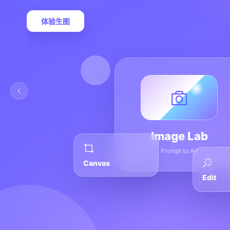
体验生图
Image Lab
Prompt to Art
Canvas
Edit