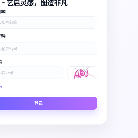
I - 艺启灵感，图造非凡
邮箱
密码
码
Video Pro
码
Story to Clip
登录
Scene