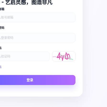
I - 艺启灵感，图造非凡
邮箱
密码
码
Video Pro
码
Story to Clip
登录
Scene