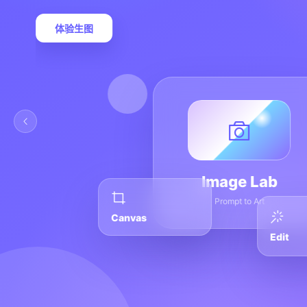
体验生图
Image Lab
Prompt to Art
Canvas
Edit