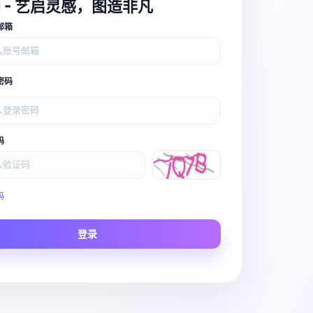
I - 艺启灵感，图造非凡
邮箱
密码
码
Video Pro
码
Story to Clip
登录
Scene