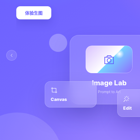
体验生图
Image Lab
Prompt to Art
Canvas
Edit