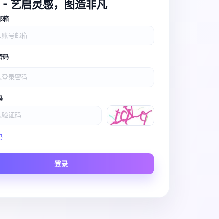
I - 艺启灵感，图造非凡
邮箱
密码
码
Video Pro
码
Story to Clip
登录
Scene