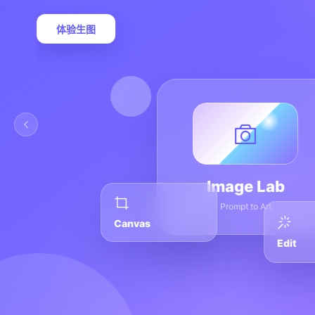
体验生图
Image Lab
Prompt to Art
Canvas
Edit