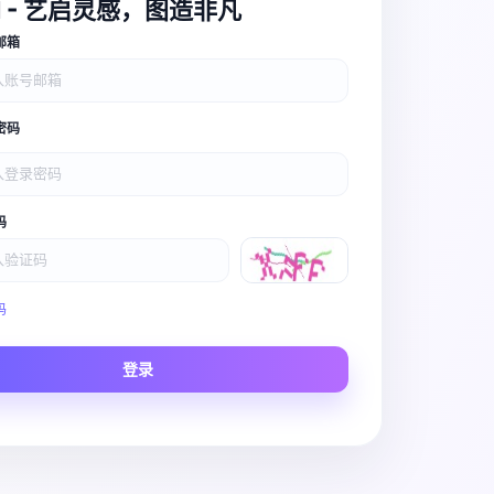
I - 艺启灵感，图造非凡
邮箱
密码
码
Video Pro
码
Story to Clip
登录
Scene