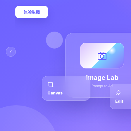
体验生图
Image Lab
Prompt to Art
Canvas
Edit