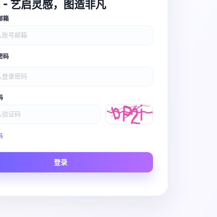
I - 艺启灵感，图造非凡
邮箱
密码
码
Video Pro
码
Story to Clip
登录
Scene