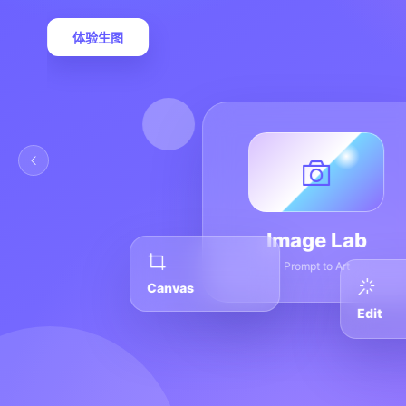
体验生图
Image Lab
Prompt to Art
Canvas
Edit