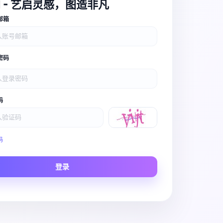
I - 艺启灵感，图造非凡
邮箱
密码
码
Video Pro
码
Story to Clip
登录
Scene