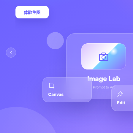
体验生图
Image Lab
Prompt to Art
Canvas
Edit