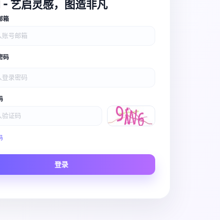
I - 艺启灵感，图造非凡
邮箱
密码
码
Video Pro
码
Story to Clip
登录
Scene