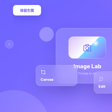
体验生图
Image Lab
Prompt to Art
Canvas
Edit