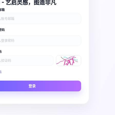
I - 艺启灵感，图造非凡
邮箱
密码
码
Video Pro
码
Story to Clip
登录
Scene