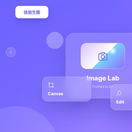
体验生图
Image Lab
Prompt to Art
Canvas
Edit