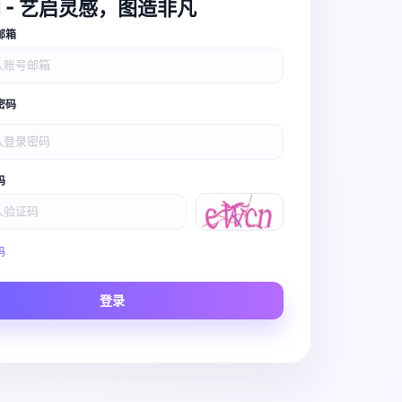
I - 艺启灵感，图造非凡
邮箱
密码
码
Video Pro
码
Story to Clip
登录
Scene