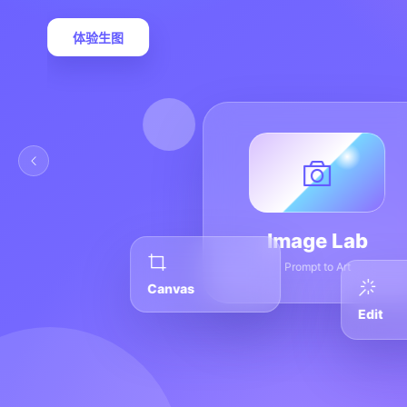
体验生图
Image Lab
Prompt to Art
Canvas
Edit