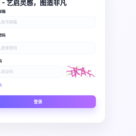
I - 艺启灵感，图造非凡
邮箱
密码
码
Video Pro
码
Story to Clip
登录
Scene