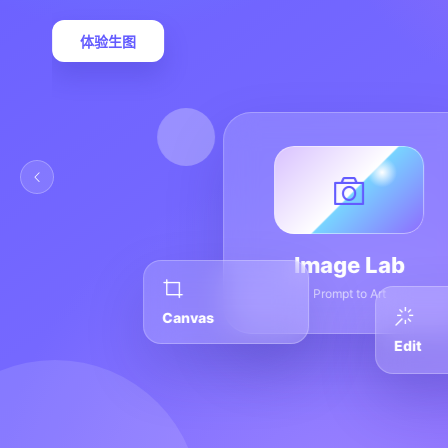
体验生图
Image Lab
Prompt to Art
Canvas
Edit