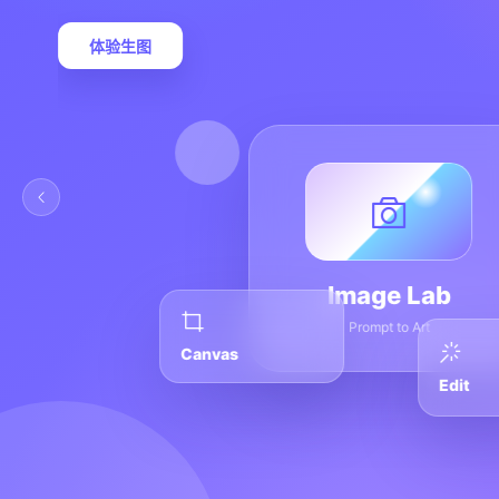
体验生图
Image Lab
Prompt to Art
Canvas
Edit