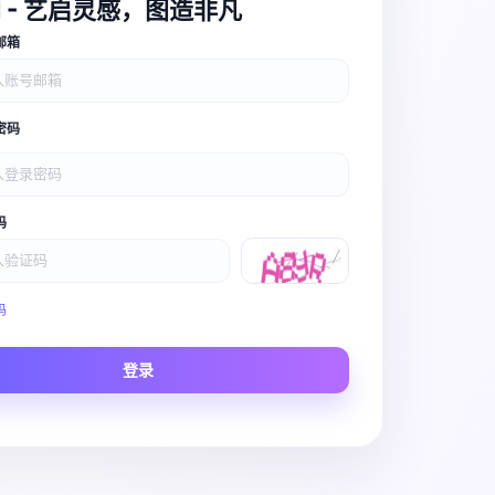
I - 艺启灵感，图造非凡
邮箱
密码
码
Video Pro
码
Story to Clip
登录
Scene