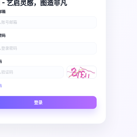
I - 艺启灵感，图造非凡
邮箱
密码
码
Video Pro
码
Story to Clip
登录
Scene