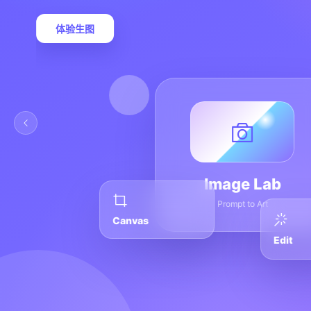
体验生图
Image Lab
Prompt to Art
Canvas
Edit