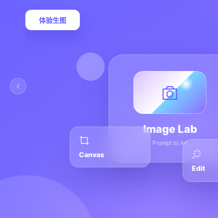
体验生图
Image Lab
Prompt to Art
Canvas
Edit