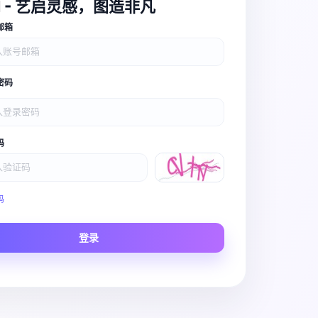
I - 艺启灵感，图造非凡
邮箱
密码
码
Video Pro
码
Story to Clip
登录
Scene