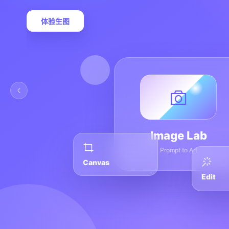
体验生图
Image Lab
Prompt to Art
Canvas
Edit