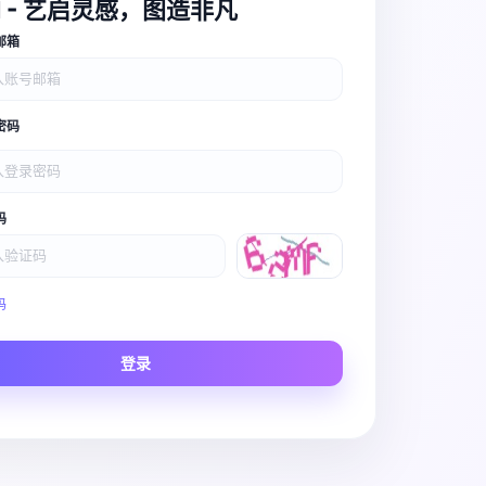
I - 艺启灵感，图造非凡
邮箱
密码
码
Video Pro
码
Story to Clip
登录
Scene