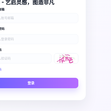
I - 艺启灵感，图造非凡
邮箱
密码
码
Video Pro
码
Story to Clip
登录
Scene