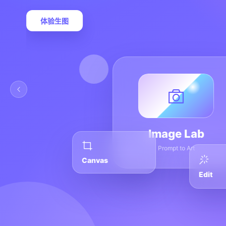
体验生图
Image Lab
Prompt to Art
Canvas
Edit