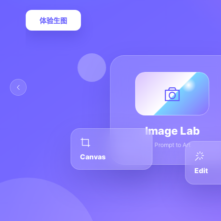
体验生图
Image Lab
Prompt to Art
Canvas
Edit