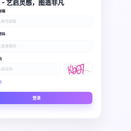
I - 艺启灵感，图造非凡
邮箱
密码
码
Video Pro
码
Story to Clip
登录
Scene