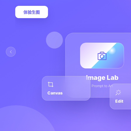
体验生图
Image Lab
Prompt to Art
Canvas
Edit