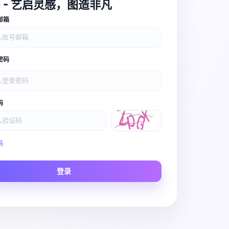
I - 艺启灵感，图造非凡
邮箱
密码
码
Video Pro
码
Story to Clip
登录
Scene