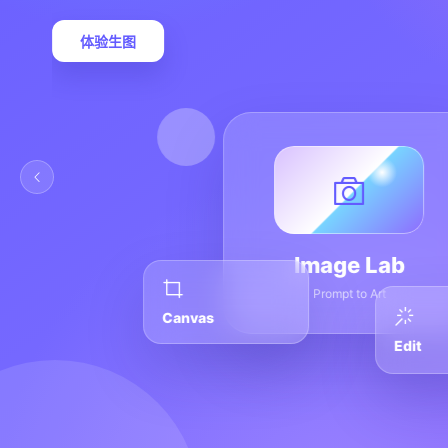
体验生图
Image Lab
Prompt to Art
Canvas
Edit