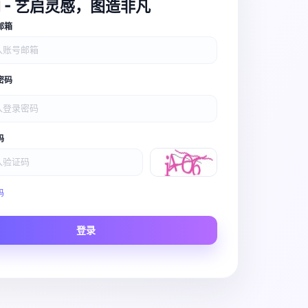
I - 艺启灵感，图造非凡
邮箱
密码
码
Video Pro
码
Story to Clip
登录
Scene