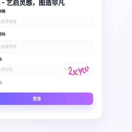
I - 艺启灵感，图造非凡
邮箱
密码
码
Video Pro
码
Story to Clip
登录
Scene