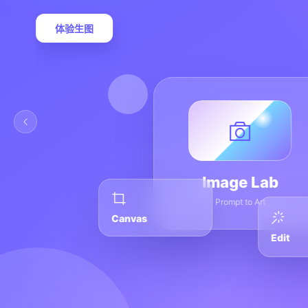
体验生图
Image Lab
Prompt to Art
Canvas
Edit