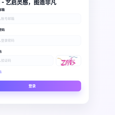
I - 艺启灵感，图造非凡
邮箱
密码
码
Video Pro
码
Story to Clip
登录
Scene