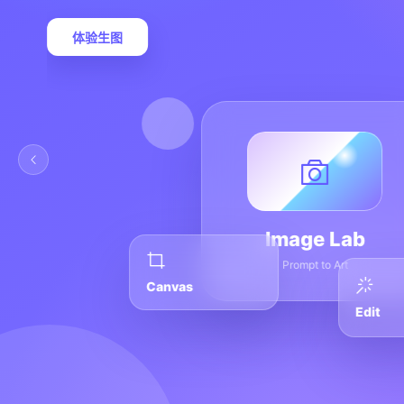
体验生图
Image Lab
Prompt to Art
Canvas
Edit