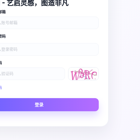
I - 艺启灵感，图造非凡
邮箱
密码
码
Video Pro
码
Story to Clip
登录
Scene