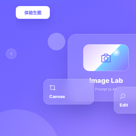
体验生图
Image Lab
Prompt to Art
Canvas
Edit