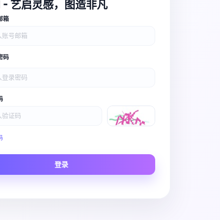
I - 艺启灵感，图造非凡
邮箱
密码
码
Video Pro
码
Story to Clip
登录
Scene