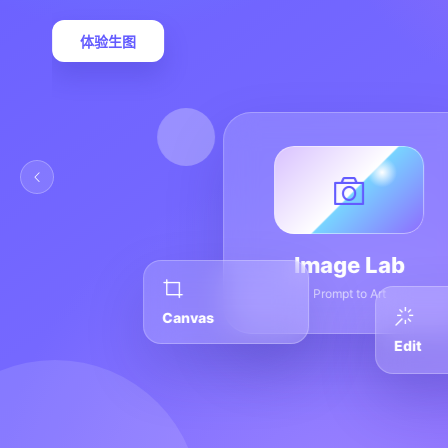
体验生图
Image Lab
Prompt to Art
Canvas
Edit