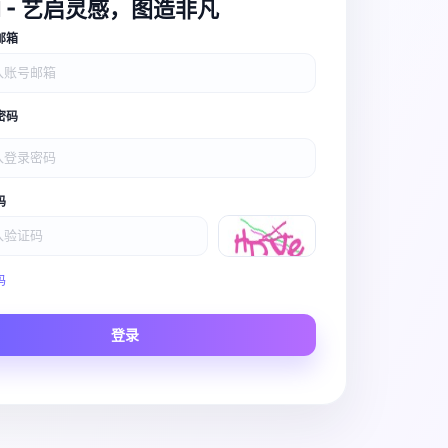
I - 艺启灵感，图造非凡
邮箱
密码
码
Video Pro
码
Story to Clip
登录
Scene