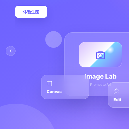
体验生图
Image Lab
Prompt to Art
Canvas
Edit