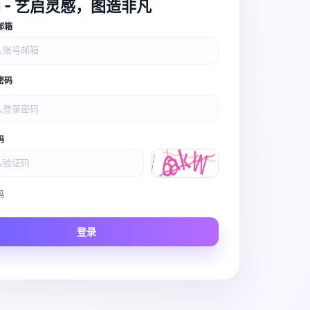
I - 艺启灵感，图造非凡
邮箱
密码
码
Video Pro
码
Story to Clip
登录
Scene