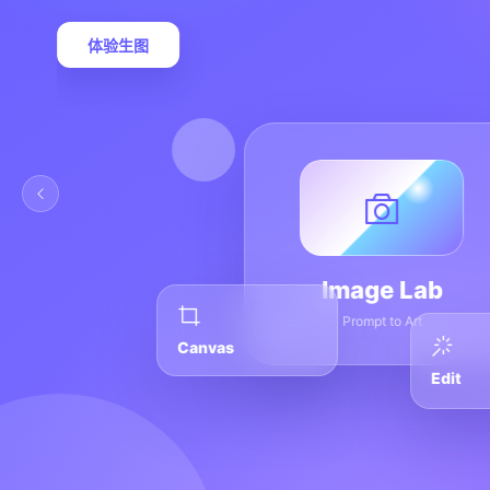
体验生图
Image Lab
Prompt to Art
Canvas
Edit